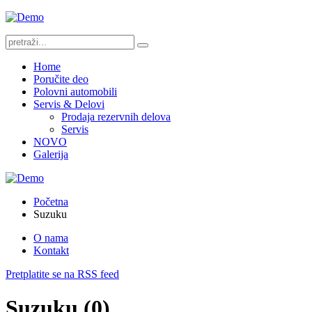
Home
Poručite deo
Polovni automobili
Servis & Delovi
Prodaja rezervnih delova
Servis
NOVO
Galerija
Početna
Suzuku
O nama
Kontakt
Pretplatite se na RSS feed
Suzuku (0)